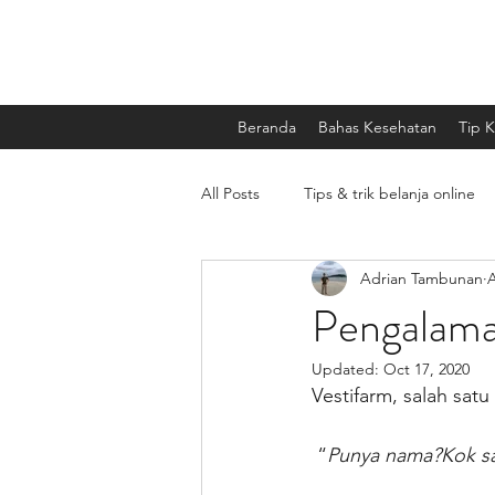
Beranda
Bahas Kesehatan
Tip 
All Posts
Tips & trik belanja online
Adrian Tambunan
A
Kesehatan Mental
Artikel ber
Pengalaman
Updated:
Oct 17, 2020
Vestifarm, salah satu 
 “
Punya nama?Kok sa