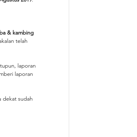
a & kambing 
kalan telah 
tupun, laporan 
mberi laporan 
u dekat sudah 