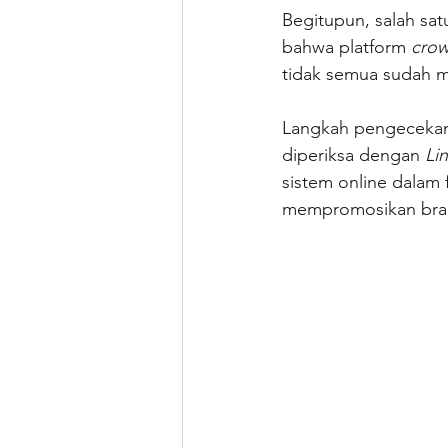
Begitupun, salah sat
bahwa platform 
crow
tidak semua sudah m
Langkah pengecekan te
diperiksa dengan 
Li
sistem online dalam
mempromosikan brand