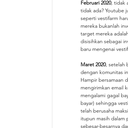
Februari 2020
, tidak
tidak ada? Youtube j
seperti vestifarm ha
mereka bukanlah inve
target mereka adala
disisihkan sebagai i
baru mengenai vestifa
Maret 2020
, setelah
dengan komunitas in
Hampir bersamaan de
mengirimkan email k
mengalami gagal bay
bayar) sehingga ves
telah berusaha maks
itupun masih dalam
sebesar-besarnya da