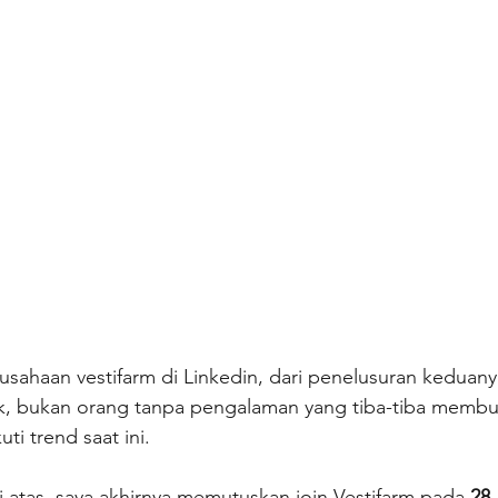
sahaan vestifarm di Linkedin, dari penelusuran keduany
ik, bukan orang tanpa pengalaman yang tiba-tiba membu
ti trend saat ini.
 atas, saya akhirnya memutuskan join Vestifarm pada 
28