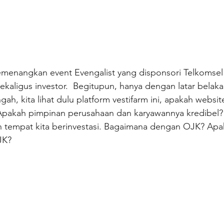
emenangkan event Evengalist yang disponsori Telkomsel 
aligus investor.  Begitupun, hanya dengan latar belakan
ngah, kita lihat dulu platform vestifarm ini, apakah websit
Apakah pimpinan perusahaan dan karyawannya kredibel? c
 tempat kita berinvestasi. Bagaimana dengan OJK? Apak
JK?