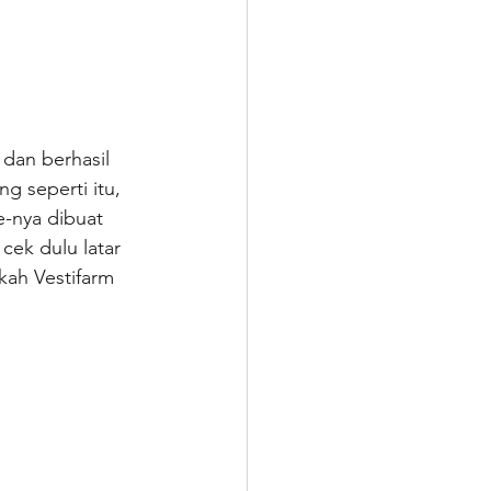
dan berhasil 
g seperti itu, 
e-nya dibuat 
ek dulu latar 
ah Vestifarm 