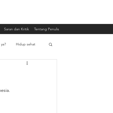
Saran dan Kritik
Tentang Penulis
 ya?
Hidup sehat
esia. 