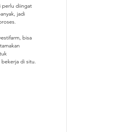
perlu diingat 
anyak, jadi 
proses.
estifarm, bisa 
utamakan 
tuk 
ekerja di situ.