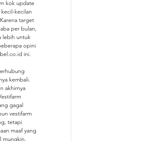
ram kok update 
kecil-kecilan 
 Karena target 
aba per bulan, 
lebih untuk 
beberapa opini 
el.co.id ini. 
 terhubung 
nya kembali. 
 akhirnya 
estifarm 
ang gagal 
un vestifarm 
, tetapi 
aan maaf yang 
l mungkin. 