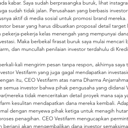
 ada kabar. Saya sudah berprasangka buruk, lihat instag
uga sudah tidak jalan. Perusahaan yang berbasis investor 
rusnya aktif di media sosial untuk promosi brand mereka.
stor besar yang harus dibuatkan proposal detail target l
h pekerja-pekerja kelas menengah yang mempunyai dana 
nvestasi. Maka berbekal firasat buruk saya mulai mencari 
rm, dan muncullah penilaian investor terdahulu di Kredib
 berkali-kali mengirim pesan tanpa respon, akhirnya saya
vestor Vestifarm yang juga gagal mendapatkan investasi
ngan itu, CEO Vestifarm atas nama Dharma Anjarrahman
e semua investor bahwa pihak pengusaha yang didanai V
ar(mereka tidak menceritakan detail proyek mana saja y
tifarm kesulitan mendapatkan dana mereka kembali. Adap
imal dengan menyewa pihak ketiga untuk menagih hutang
 proses penagihan. CEO Vestifarm mengucapkan permint
n berjanji akan mengembalikan dana investor semaksima