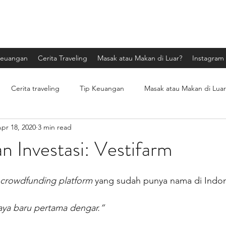
Tulisan dokter
Keuangan
Cerita Traveling
Masak atau Makan di Luar?
Instagram
Cerita traveling
Tip Keuangan
Masak atau Makan di Luar
pr 18, 2020
3 min read
sponsor
Lika-liku seorang dokter
 Investasi: Vestifarm
crowdfunding platform 
yang sudah punya nama di Indon
ya baru pertama dengar.”