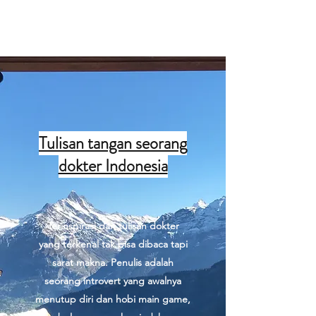
Tulisan dokter
Tulisan tangan seorang
dokter Indonesia
Terinspirasi dari tulisan dokter
yang terkenal tak bisa dibaca tapi
sarat makna. Penulis adalah
seorang introvert yang awalnya
menutup diri dan hobi main game,