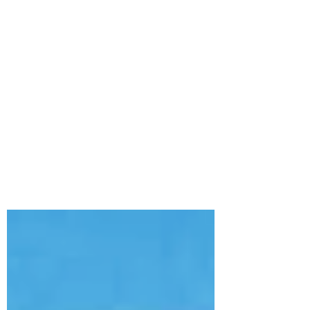
Jun 14, 2022
3 min read
Terdaftar OJK bukan berarti
investasinya pasti mulus,
tapi…
Fintech terdaftar OJK? Gunanya apa ya