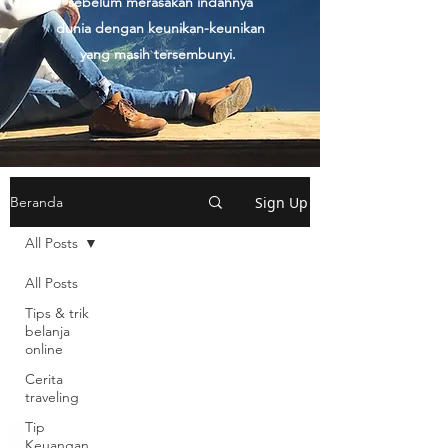
sebelum merasakan indahnya
dunia dengan keunikan-keunikan
yang masih tersembunyi.
Sign Up
Beranda
All Posts
All Posts
Tips & trik
belanja
online
Cerita
traveling
Tip
Keuangan