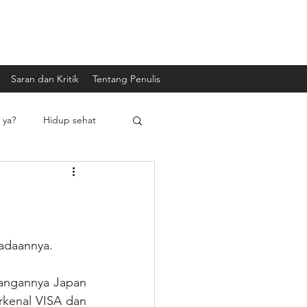
Saran dan Kritik
Tentang Penulis
 ya?
Hidup sehat
radaannya.
angannya Japan 
kenal VISA dan 