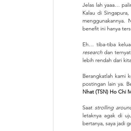
Jelas lah yaaa… pali
Kalau di Singapura,
menggunakannya. Neg
benefit ini hanya ter
Eh… tiba-tiba kelu
research 
dan ternyat
lebih rendah dari kita
Berangkatlah kami k
postingan lain ya. B
Nhat (TSN) Ho Chi M
Saat 
strolling aroun
letaknya agak di u
bertanya, saya jadi g