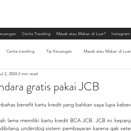
Tulisan dokter
Keuangan
Cerita Traveling
Masak atau Makan di Luar?
Instagram
Cerita traveling
Tip Keuangan
Masak atau Makan di Luar
ul 2, 2024
2 min read
sponsor
Lika-liku seorang dokter
dara gratis pakai JCB
embahas benefit kartu kredit yang bahkan saya lupa kebe
dah lama memiliki kartu kredit BCA JCB. JCB ini kepanj
dibilang 
underdog 
sistem pembayaran karena gak seter