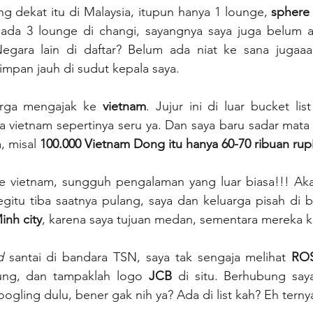
ng dekat itu di Malaysia, itupun hanya 1 lounge, 
sphere
 ada 3 lounge di changi, sayangnya saya juga belum 
ara lain di daftar? Belum ada niat ke sana jugaaa. 
simpan jauh di sudut kepala saya.
arga mengajak ke 
vietnam
a vietnam sepertinya seru ya. Dan saya baru sadar mata 
, misal 
100.000 Vietnam Dong itu hanya 60-70 ribuan rup
e vietnam, sungguh pengalaman yang luar biasa!!! Akan
egitu tiba saatnya pulang, saya dan keluarga pisah di 
inh city
, karena saya tujuan medan, sementara mereka k
d
 santai di bandara TSN, saya tak sengaja melihat 
ROS
jung, dan tampaklah logo 
JCB 
di situ. Berhubung say
oogling dulu, bener gak nih ya? Ada di list kah? Eh terny