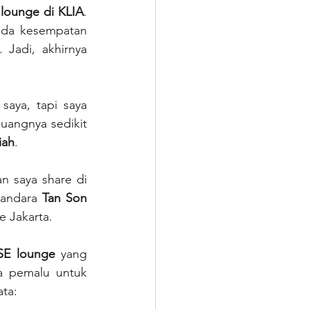
 lounge di KLIA
. 
ada kesempatan 
Jadi, akhirnya 
. Jujur ini di luar bucket list saya, tapi saya 
uangnya sedikit 
iah
.
 saya share di 
bandara 
Tan Son 
e Jakarta.
E lounge 
yang 
a pemalu untuk 
ata: