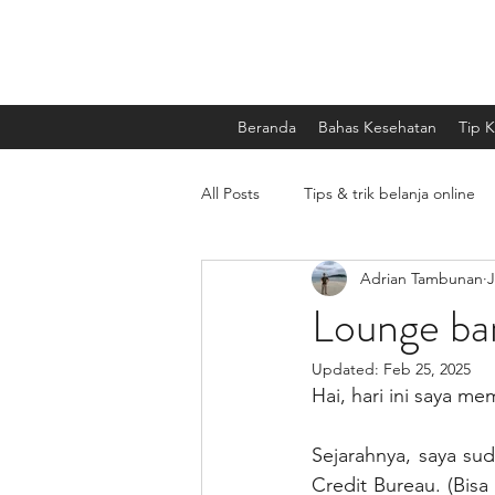
Beranda
Bahas Kesehatan
Tip 
All Posts
Tips & trik belanja online
Adrian Tambunan
J
Kesehatan Mental
Artikel ber
Lounge ban
Updated:
Feb 25, 2025
Hai, hari ini saya m
Sejarahnya, saya su
Credit Bureau. (Bisa 