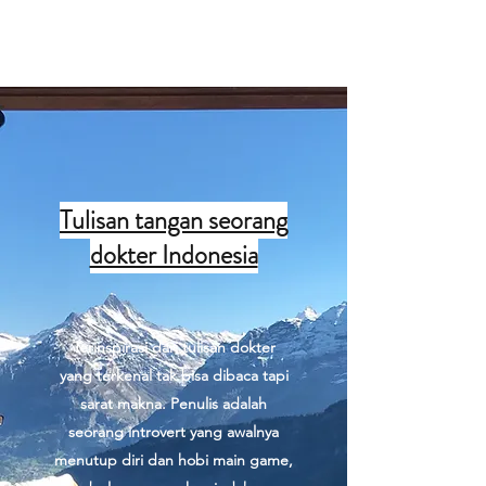
Tulisan dokter
Tulisan tangan seorang
dokter Indonesia
Terinspirasi dari tulisan dokter
yang terkenal tak bisa dibaca tapi
sarat makna. Penulis adalah
seorang introvert yang awalnya
menutup diri dan hobi main game,