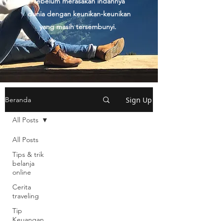
sebelum merasakan indahnya
dunia dengan keunikan-keunikan
yang masih tersembunyi.
Sign Up
Beranda
All Posts
All Posts
Tips & trik
belanja
online
Cerita
traveling
Tip
Keuangan