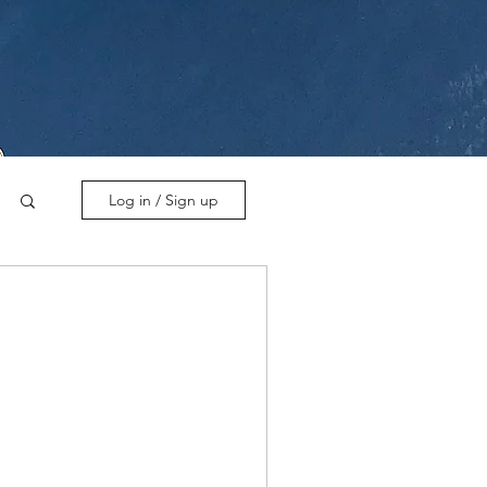
Log in / Sign up
rhasil sembuh!?
embuh? Ada beberapa jurnal
perimental ini, mari kita