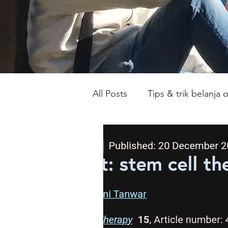
All Posts
Tips & trik belanja 
Masak atau Makan di Luar y
Artikel bersponsor
Lika