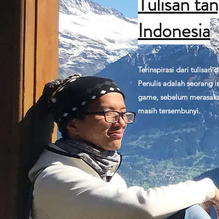
Tulisan ta
Indonesia
Terinspirasi dari tulisan
Penulis adalah seorang i
game, sebelum merasaka
masih tersembunyi.