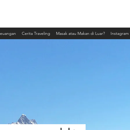
Tulisan dokter
Keuangan
Cerita Traveling
Masak atau Makan di Luar?
Instagram