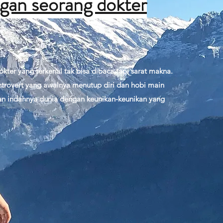
ngan seorang dokter
 dokter yang terkenal tak bisa dibaca tapi sarat makna.
ntrovert yang awalnya menutup diri dan hobi main
n indahnya dunia dengan keunikan-keunikan yang