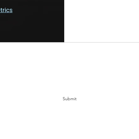
bahas!
Subscribe Form
Submit