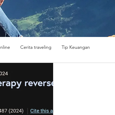
online
Cerita traveling
Tip Keuangan
a?
Hidup sehat
Kesehatan Mental
Sep 1, 2025
1 min read
Diabetes tipe 1 be
-liku seorang dokter
Beneran nih?
Kondisi diabetes berhasil s
yang mempublikasi terapi eks