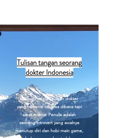
Tulisan dokter
Tulisan tangan seorang
dokter Indonesia
Terinspirasi dari tulisan dokter
yang terkenal tak bisa dibaca tapi
sarat makna. Penulis adalah
seorang introvert yang awalnya
menutup diri dan hobi main game,