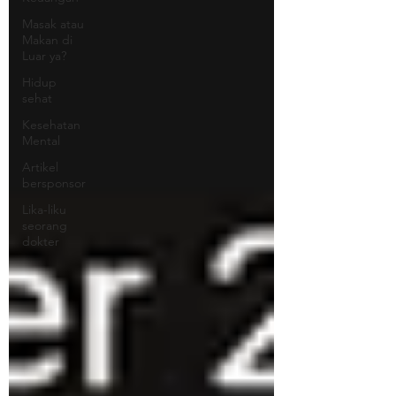
Masak atau
Makan di
Luar ya?
Hidup
sehat
Kesehatan
Mental
Artikel
bersponsor
Lika-liku
seorang
dokter